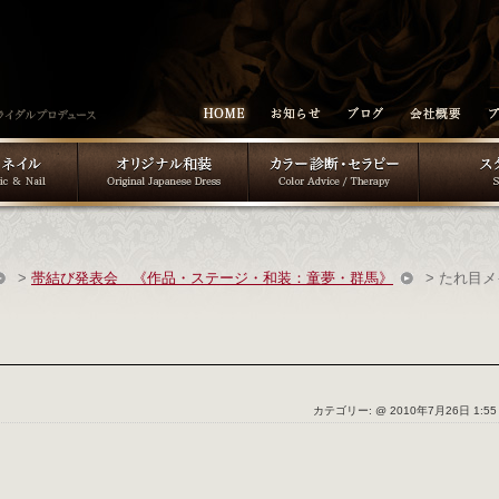
>
帯結び発表会 《作品・ステージ・和装：童夢・群馬》
> たれ目
カテゴリー: @ 2010年7月26日 1:55