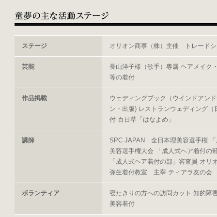
ステージ
オリオン商事（株）主催 トレードシ
芸能
長山洋子様（歌手）専属 ヘアメイク・
等の着付
作品掲載
ウェディングブック（ウインドアンド
ン・出版) レストランウェディング（
付 百日草「はなよめ」
講師
SPC JAPAN 全日本理美容選手権
美容選手権大会 「成人式ヘア着付の部
「成人式ヘア着付の部」審査員 オリ
弥生着付教室 主宰 ティアラ友の会
ボランティア
寝たきりの方への訪問カット 知的障
美容着付