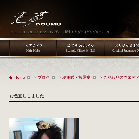
Home
>
ブログ
>
結婚式・披露宴
>
こだわりのウエデ
お色直ししました