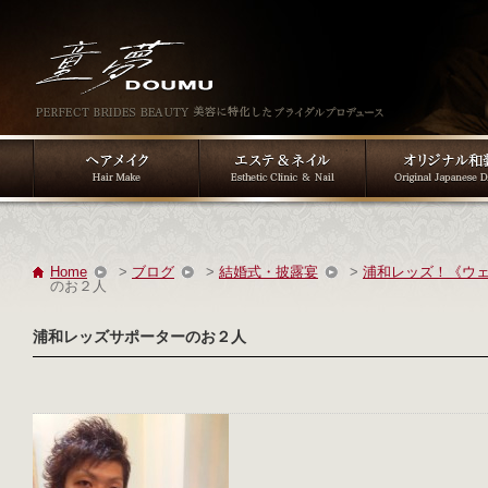
Home
>
ブログ
>
結婚式・披露宴
>
浦和レッズ！《ウ
のお２人
浦和レッズサポーターのお２人