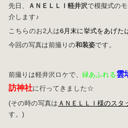
先日、
ＡＮＥＬＬＩ軽井沢
で模擬式のモ
介します♪
こちらのお2人は
6月末に挙式をあげた
今回の写真は前撮りの
和装
姿
です。
雲
前撮りは軽井沢ロケで、
緑あふれる
訪神社
に行ってきました☆
(その時の写真は
ＡＮＥＬＬＩ様のスタ
す。)