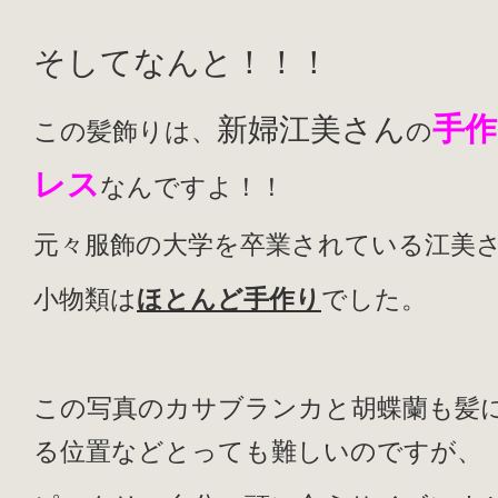
そしてなんと！！！
手
新婦江美さん
この髪飾りは、
の
レス
なんですよ！！
元々服飾の大学を卒業されている江美
小物類は
ほとんど手作り
でした。
この写真のカサブランカと胡蝶蘭も髪
る位置などとっても難しいのですが、